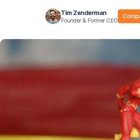
Tim Zenderman
Compa
Founder & Former CEO