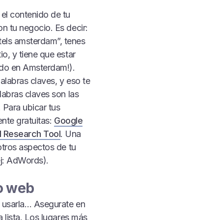
 el contenido de tu
n tu negocio. Es decir:
tels amsterdam”, tenes
o, y tiene que estar
cado en Amsterdam!).
alabras claves, y eso te
labras claves son las
 Para ubicar tus
ente gratuitas:
Google
 Research Tool
. Una
 otros aspectos de tu
j: AdWords).
io web
de usarla… Asegurate en
a lista. Los lugares más