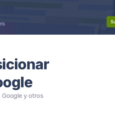
Rec
S
els
sicionar
oogle
 Google y otros