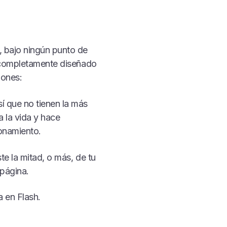
 bajo ningún punto de
b completamente diseñado
zones:
í que no tienen la más
a la vida y hace
onamiento.
ste la mitad, o más, de tu
 página.
a en Flash.