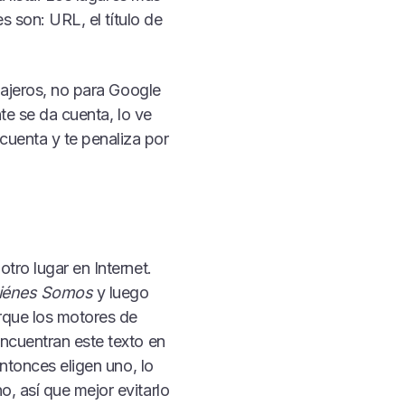
s son: URL, el título de
iajeros, no para Google
nte se da cuenta, lo ve
uenta y te penaliza por
tro lugar en Internet.
iénes Somos
y luego
rque los motores de
ncuentran este texto en
ntonces eligen uno, lo
, así que mejor evitarlo